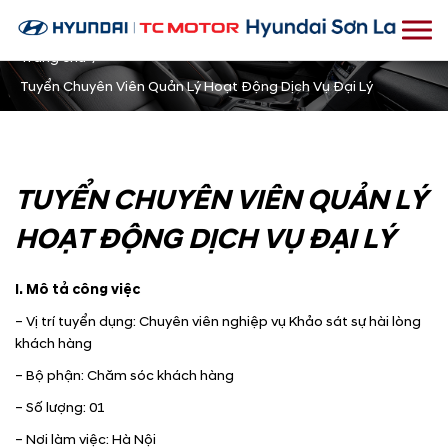
Trang chủ
Tuyển Chuyên Viên Quản Lý Hoạt Động Dịch Vụ Đại Lý
TUYỂN CHUYÊN VIÊN QUẢN LÝ
HOẠT ĐỘNG DỊCH VỤ ĐẠI LÝ
I. Mô tả công việc
– Vị trí tuyển dụng: Chuyên viên nghiệp vụ Khảo sát sự hài lòng
khách hàng
– Bộ phận: Chăm sóc khách hàng
– Số lượng: 01
– Nơi làm việc: Hà Nội