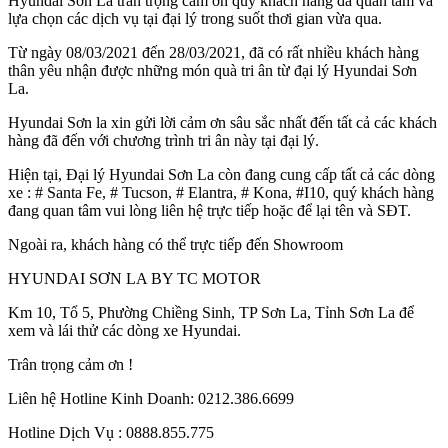
Hyundai Sơn La trân trọng cảm ơn quý khách hàng đã quan tâm và
lựa chọn các dịch vụ tại đại lý trong suốt thơi gian vừa qua.
Từ ngày 08/03/2021 đến 28/03/2021, đã có rất nhiều khách hàng
thân yêu nhận được những món quà tri ân từ đại lý Hyundai Sơn
La.
Hyundai Sơn la xin gửi lời cảm ơn sâu sắc nhất đến tất cả các khách
hàng đã đến với chương trình tri ân này tại đại lý.
Hiện tại, Đại lý Hyundai Sơn La còn đang cung cấp tất cả các dòng
xe : # Santa Fe, # Tucson, # Elantra, # Kona, #I10, quý khách hàng
đang quan tâm vui lòng liên hệ trực tiếp hoặc để lại tên và SĐT.
Ngoài ra, khách hàng có thể trực tiếp đến Showroom
HYUNDAI SƠN LA BY TC MOTOR
Km 10, Tổ 5, Phường Chiềng Sinh, TP Sơn La, Tỉnh Sơn La để
xem và lái thử các dòng xe Hyundai.
Trân trọng cảm ơn !
Liên hệ Hotline Kinh Doanh: 0212.386.6699
Hotline Dịch Vụ : 0888.855.775