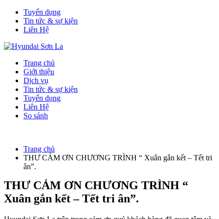
Tuyển dụng
Tin tức & sự kiện
Liên Hệ
Trang chủ
Giới thiệu
Dịch vụ
Tin tức & sự kiện
Tuyển dụng
Liên Hệ
So sánh
Trang chủ
THƯ CẢM ƠN CHƯƠNG TRÌNH “ Xuân gắn kết – Tết tri
ân”.
THƯ CẢM ƠN CHƯƠNG TRÌNH “
Xuân gắn kết – Tết tri ân”.