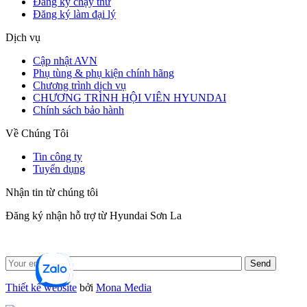
Đăng ký chạy thử
Đăng ký làm đại lý
Dịch vụ
Cập nhật AVN
Phụ tùng & phụ kiện chính hãng
Chương trình dịch vụ
CHƯƠNG TRÌNH HỘI VIÊN HYUNDAI
Chính sách bảo hành
Về Chúng Tôi
Tin công ty
Tuyển dụng
Nhận tin từ chúng tôi
Đăng ký nhận hỗ trợ từ Hyundai Sơn La
Thiết kế website
bởi
Mona Media