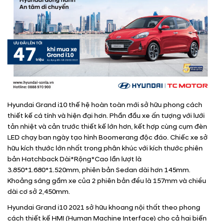
Hyundai Grand i10 thế hệ hoàn toàn mới sở hữu phong cách
thiết kế cá tính và hiện đại hơn. Phần đầu xe ấn tượng với lưới
tản nhiệt và cản trước thiết kế lớn hơn, kết hợp cùng cụm đèn
LED chạy ban ngày tạo hình Boomerang độc đáo. Chiếc xe sở
hữu kích thước lớn nhất trong phân khúc với kích thước phiên
bản Hatchback Dài*Rộng*Cao lần lượt là
3.850*1.680*1.520mm, phiên bản Sedan dài hơn 145mm.
Khoảng sáng gầm xe của 2 phiên bản đều là 157mm và chiều
dài cơ sở 2,450mm.
Hyundai Grand i10 2021 sở hữu khoang nội thất theo phong
cách thiết kế HMI (Human Machine Interface) cho cả hai biến