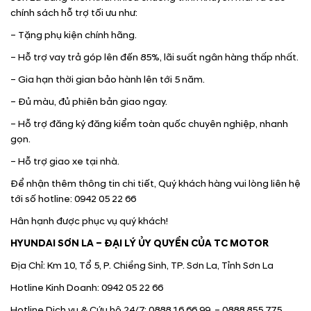
chính sách hỗ trợ tối ưu như:
– Tặng phụ kiện chính hãng.
– Hỗ trợ vay trả góp lên đến 85%, lãi suất ngân hàng thấp nhất.
– Gia hạn thời gian bảo hành lên tới 5 năm.
– Đủ màu, đủ phiên bản giao ngay.
– Hỗ trợ đăng ký đăng kiểm toàn quốc chuyên nghiệp, nhanh
gọn.
– Hỗ trợ giao xe tại nhà.
Để nhận thêm thông tin chi tiết, Quý khách hàng vui lòng liên hệ
tới số hotline: 0942 05 22 66
Hân hạnh được phục vụ quý khách!
HYUNDAI SƠN LA – ĐẠI LÝ ỦY QUYỀN CỦA TC MOTOR
Địa Chỉ: Km 10, Tổ 5, P. Chiềng Sinh, TP. Sơn La, Tỉnh Sơn La
Hotline Kinh Doanh: 0942 05 22 66
Hotline Dịch vụ & Cứu hộ 24/7: 0888 16 66 99 – 0888 855 775