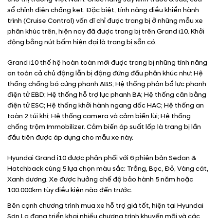
sổ chỉnh điện chống kẹt. Đặc biệt, tính năng điều khiển hành
trình (Cruise Control) vốn dĩ chỉ được trang bị ở những mẫu xe
phân khúc trên, hiện nay đã được trang bị trên Grand i10. Khởi
động bằng nút bấm hiện đại là trang bị sẵn có.
Grand i10 thế hệ hoàn toàn mới được trang bị những tính năng
an toàn cả chủ động lẫn bị động đứng đầu phân khúc như: Hệ
thống chống bó cứng phanh ABS; Hệ thống phân bổ lực phanh
điện tử EBD; Hệ thống hỗ trợ lực phanh BA; Hệ thống cân bằng
điện tử ESC; Hệ thống khởi hành ngang dốc HAC; Hệ thống an
toàn 2 túi khí; Hệ thống camera và cảm biến lùi; Hệ thống
chống trộm Immobilizer. Cảm biến áp suất lốp là trang bị lần
đầu tiên được áp dụng cho mẫu xe này.
Hyundai Grand i10 được phân phối với 6 phiên bản Sedan &
Hatchback cùng 5 lựa chọn màu sắc: Trắng, Bạc, Đỏ, Vàng cát,
Xanh dương. Xe được hưởng chế độ bảo hành 5 năm hoặc
100.000km tùy điều kiện nào đến trước.
Bên cạnh chương trình mua xe hỗ trợ giá tốt, hiện tại Hyundai
Sơn La đang triển khai nhiều chương trình khuyến mãi và các