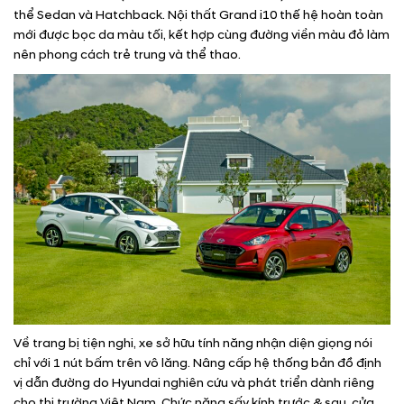
thể Sedan và Hatchback. Nội thất Grand i10 thế hệ hoàn toàn
mới được bọc da màu tối, kết hợp cùng đường viền màu đỏ làm
nên phong cách trẻ trung và thể thao.
Về trang bị tiện nghi, xe sở hữu tính năng nhận diện giọng nói
chỉ với 1 nút bấm trên vô lăng. Nâng cấp hệ thống bản đồ định
vị dẫn đường do Hyundai nghiên cứu và phát triển dành riêng
cho thị trường Việt Nam. Chức năng sấy kính trước & sau, cửa