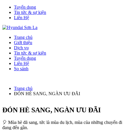
Tuyển dụng
Tin tức & sự kiện
Liên Hệ
Trang chủ
Giới thiệu
Dịch vụ
Tin tức & sự kiện
Tuyển dụng
Liên Hệ
So sánh
Trang chủ
ĐÓN HÈ SANG, NGÀN ƯU ĐÃI
ĐÓN HÈ SANG, NGÀN ƯU ĐÃI
🎈
Mùa hè đã sang, tức là mùa du lịch, mùa của những chuyến đi
đang đến gần.