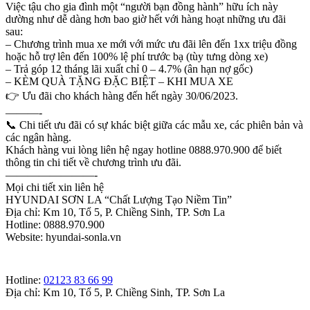
Việc tậu cho gia đình một “người bạn đồng hành” hữu ích này
dường như dễ dàng hơn bao giờ hết với hàng hoạt những ưu đãi
sau:
– Chương trình mua xe mới với mức ưu đãi lên đến 1xx triệu đồng
hoặc hỗ trợ lên đến 100% lệ phí trước bạ (tùy tưng dòng xe)
– Trả góp 12 tháng lãi xuất chỉ 0 – 4.7% (ân hạn nợ gốc)
– KÈM QUÀ TẶNG ĐẶC BIỆT – KHI MUA XE
👉
Ưu đãi cho khách hàng đến hết ngày 30/06/2023.
———-
📞
Chi tiết ưu đãi có sự khác biệt giữa các mẫu xe, các phiên bản và
các ngân hàng.
Khách hàng vui lòng liên hệ ngay hotline 0888.970.900 để biết
thông tin chi tiết về chương trình ưu đãi.
————————-
Mọi chi tiết xin liên hệ
HYUNDAI SƠN LA “Chất Lượng Tạo Niềm Tin”
Địa chỉ: Km 10, Tổ 5, P. Chiềng Sinh, TP. Sơn La
Hotline: 0888.970.900
Website: hyundai-sonla.vn
Hotline:
02123 83 66 99
Địa chỉ: Km 10, Tổ 5, P. Chiềng Sinh, TP. Sơn La