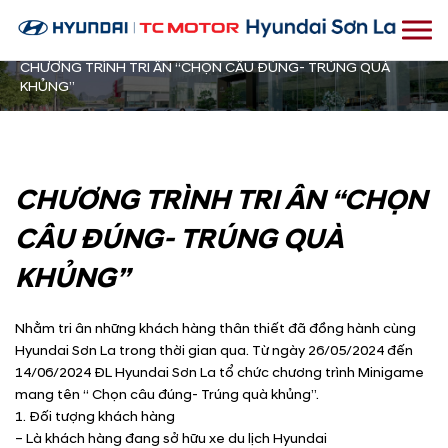
Trang chủ
CHƯƠNG TRÌNH TRI ÂN “CHỌN CÂU ĐÚNG- TRÚNG QUÀ
KHỦNG”
CHƯƠNG TRÌNH TRI ÂN “CHỌN
CÂU ĐÚNG- TRÚNG QUÀ
KHỦNG”
Nhằm tri ân những khách hàng thân thiết đã đồng hành cùng
Hyundai Sơn La trong thời gian qua. Từ ngày 26/05/2024 đến
14/06/2024 ĐL Hyundai Sơn La tổ chức chương trình Minigame
mang tên “ Chọn câu đúng- Trúng quà khủng”.
1. Đối tượng khách hàng
– Là khách hàng đang sở hữu xe du lịch Hyundai