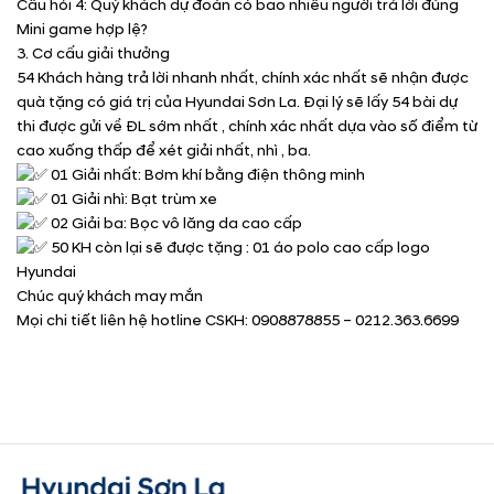
Câu hỏi 4: Quý khách dự đoán có bao nhiêu người trả lời đúng
Mini game hợp lệ?
3. Cơ cấu giải thưởng
54 Khách hàng trả lời nhanh nhất, chính xác nhất sẽ nhận được
quà tặng có giá trị của Hyundai Sơn La. Đại lý sẽ lấy 54 bài dự
thi được gửi về ĐL sớm nhất , chính xác nhất dựa vào số điểm từ
cao xuống thấp để xét giải nhất, nhì , ba.
01 Giải nhất: Bơm khí bằng điện thông minh
01 Giải nhì: Bạt trùm xe
02 Giải ba: Bọc vô lăng da cao cấp
50 KH còn lại sẽ được tặng : 01 áo polo cao cấp logo
Hyundai
Chúc quý khách may mắn
Mọi chi tiết liên hệ hotline CSKH: 0908878855 – 0212.363.6699