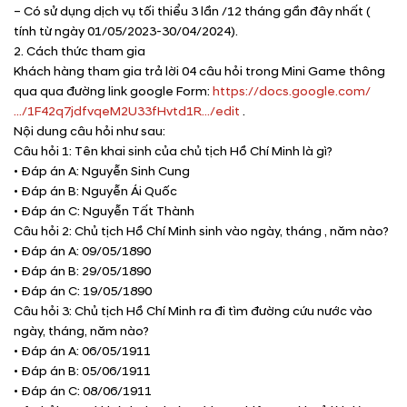
– Có sử dụng dịch vụ tối thiểu 3 lần /12 tháng gần đây nhất (
tính từ ngày 01/05/2023-30/04/2024).
2. Cách thức tham gia
Khách hàng tham gia trả lời 04 câu hỏi trong Mini Game thông
qua qua đường link google Form:
https://docs.google.com/
…/1F42q7jdfvqeM2U33fHvtd1R…/edit
.
Nội dung câu hỏi như sau:
Câu hỏi 1: Tên khai sinh của chủ tịch Hồ Chí Minh là gì?
• Đáp án A: Nguyễn Sinh Cung
• Đáp án B: Nguyễn Ái Quốc
• Đáp án C: Nguyễn Tất Thành
Câu hỏi 2: Chủ tịch Hồ Chí Minh sinh vào ngày, tháng , năm nào?
• Đáp án A: 09/05/1890
• Đáp án B: 29/05/1890
• Đáp án C: 19/05/1890
Câu hỏi 3: Chủ tịch Hồ Chí Minh ra đi tìm đường cứu nước vào
ngày, tháng, năm nào?
• Đáp án A: 06/05/1911
• Đáp án B: 05/06/1911
• Đáp án C: 08/06/1911